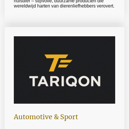
huisdier – stijlvolle, duurzame producten die
wereldwijd harten van dierenliefhebbers verovert.
Automotive & Sport